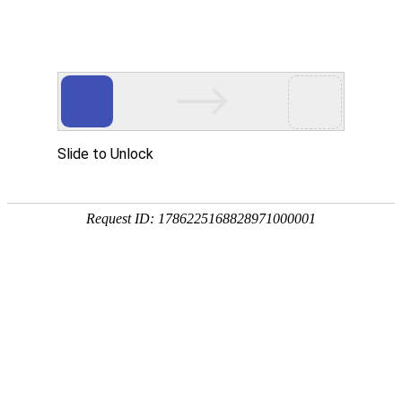
首页
>
新闻资讯
>
施耐德资讯
施耐德资讯
施耐德交流接触器LC1D系列的接线方法
作者：颜之有理皮肤管理
来源：/
发布时间：2023-10-11 14:55:57
点击：
939
施耐德交流接触器
LC1D系列如何接线?华铭特机电介绍施耐
德交流接触器LC1D系列的接线.通俗易懂介绍。
施耐德交流接触器LC1D系列接线方法/步骤
1.先了解施耐德交流接触器的几个基本常识，施耐德交流接
触器有两个基本东西,主触头和辅助出头,主触头故名思议就是
用来和用电器接触的或者接在主回路上,辅助触头就是接在控