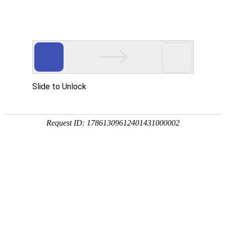
首页
>
产品中心
>
施耐德产品
>
施耐德塑壳断路器
产品展示
施耐德塑壳断路器
华铭特机电施耐德塑壳断路器官网提供施耐德塑壳断路器价
格及参数手册,包括施耐德塑壳断路器,施耐德小型断路器,塑壳配
电保护断路器,NSC型塑壳断路器等产品的详细信息,施耐德塑壳断
路器图片等详细内容,为您选型及购买施耐德塑壳断路器提供参考.