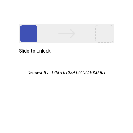
德米勒代理商,咨询热线:18682261879
9年
专注工业自动化产品销售
充足的库存,完善的物流,为您提供一站式采购服务
德产品
欧姆龙产品
魏德米勒产品
新